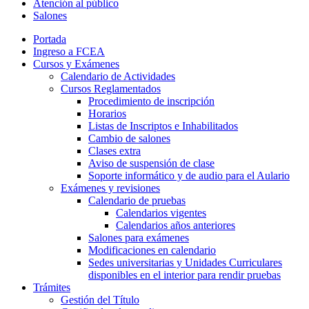
Atención al público
Salones
Portada
Ingreso a FCEA
Cursos y Exámenes
Calendario de Actividades
Cursos Reglamentados
Procedimiento de inscripción
Horarios
Listas de Inscriptos e Inhabilitados
Cambio de salones
Clases extra
Aviso de suspensión de clase
Soporte informático y de audio para el Aulario
Exámenes y revisiones
Calendario de pruebas
Calendarios vigentes
Calendarios años anteriores
Salones para exámenes
Modificaciones en calendario
Sedes universitarias y Unidades Curriculares
disponibles en el interior para rendir pruebas
Trámites
Gestión del Título