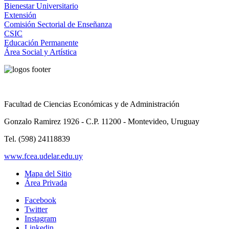
Bienestar Universitario
Extensión
Comisión Sectorial de Enseñanza
CSIC
Educación Permanente
Área Social y Artística
Facultad de Ciencias Económicas y de Administración
Gonzalo Ramirez 1926 - C.P. 11200 - Montevideo, Uruguay
Tel. (598) 24118839
www.fcea.udelar.edu.uy
Mapa del Sitio
Área Privada
Facebook
Twitter
Instagram
Linkedin