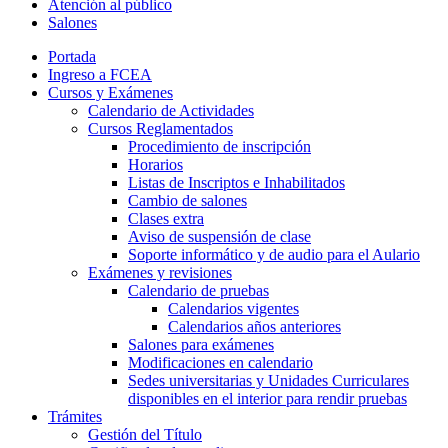
Atención al público
Salones
Portada
Ingreso a FCEA
Cursos y Exámenes
Calendario de Actividades
Cursos Reglamentados
Procedimiento de inscripción
Horarios
Listas de Inscriptos e Inhabilitados
Cambio de salones
Clases extra
Aviso de suspensión de clase
Soporte informático y de audio para el Aulario
Exámenes y revisiones
Calendario de pruebas
Calendarios vigentes
Calendarios años anteriores
Salones para exámenes
Modificaciones en calendario
Sedes universitarias y Unidades Curriculares
disponibles en el interior para rendir pruebas
Trámites
Gestión del Título