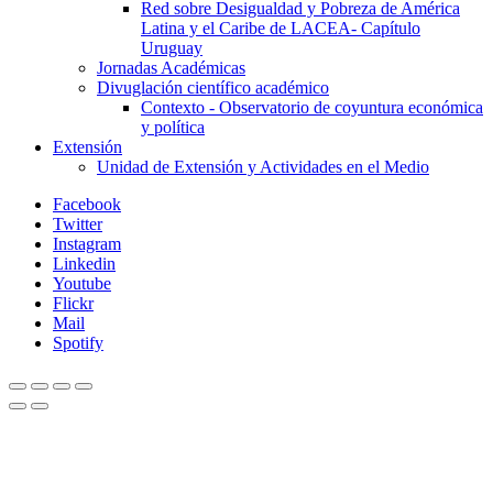
Red sobre Desigualdad y Pobreza de América
Latina y el Caribe de LACEA- Capítulo
Uruguay
Jornadas Académicas
Divuglación científico académico
Contexto - Observatorio de coyuntura económica
y política
Extensión
Unidad de Extensión y Actividades en el Medio
Facebook
Twitter
Instagram
Linkedin
Youtube
Flickr
Mail
Spotify