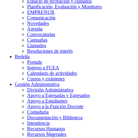
Espacio de recreación y cuidados
Planificación, Evaluación y Monitoreo
EMPRENUR
Comunicación
Novedades
Agenda
Convocatorias
Campañas
Llamados
Resoluciones de interés
Bedelía
Portada
Ingreso a FCEA
Calendario de actividades
Cursos y exámenes
Gestión Administrativa
División Administrativa
Apoyo a Egresadas y Egresados
Apoyo a Estudiantes
Apoyo a la Función Docente
Contaduría
Documentación y Biblioteca
Intendencia
Recursos Humanos
Recursos Materiales