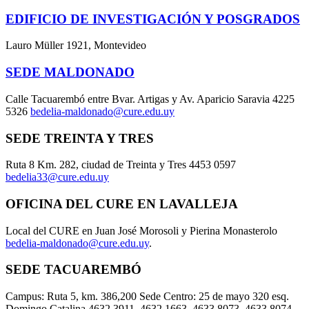
EDIFICIO DE INVESTIGACIÓN Y POSGRADOS
Lauro Müller 1921, Montevideo
SEDE MALDONADO
Calle Tacuarembó entre Bvar. Artigas y Av. Aparicio Saravia 4225
5326
bedelia-maldonado@cure.edu.uy
SEDE TREINTA Y TRES
Ruta 8 Km. 282, ciudad de Treinta y Tres 4453 0597
bedelia33@cure.edu.uy
OFICINA DEL CURE EN LAVALLEJA
Local del CURE en Juan José Morosoli y Pierina Monasterolo
bedelia-maldonado@cure.edu.uy
.
SEDE TACUAREMBÓ
Campus: Ruta 5, km. 386,200 Sede Centro: 25 de mayo 320 esq.
Domingo Catalina 4632 3911, 4632 1663, 4633 8073, 4633 8074