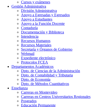
Cursos y exámenes
Gestión Administrativa
División Administrativa
Apoyo a Egresadas y Egresados
Apoyo a Estudiantes
Apoyo a la Función Docente
Contaduría
Documentación y Biblioteca
Intendencia
Recursos Humanos
Recursos Materiales
Secretaría y Órganos de Gobierno
Webmail
Expediente electrónico
Protocolos FCEA
Departamentos Académicos
Dpto. de Ciencias de la Administración
Dpto. de Contabilidad y Tributaria
Dpto. de Economía
Dpto. de Métodos Cuantitativos
Enseñanza
Carreras en Montevideo
Carreras en Centros Universitarios Regionales
Posgrados
Educación Permanente