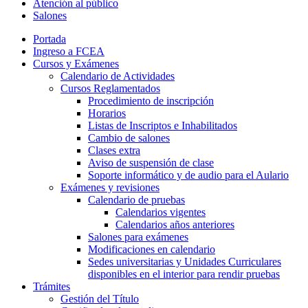
Atención al público
Salones
Portada
Ingreso a FCEA
Cursos y Exámenes
Calendario de Actividades
Cursos Reglamentados
Procedimiento de inscripción
Horarios
Listas de Inscriptos e Inhabilitados
Cambio de salones
Clases extra
Aviso de suspensión de clase
Soporte informático y de audio para el Aulario
Exámenes y revisiones
Calendario de pruebas
Calendarios vigentes
Calendarios años anteriores
Salones para exámenes
Modificaciones en calendario
Sedes universitarias y Unidades Curriculares
disponibles en el interior para rendir pruebas
Trámites
Gestión del Título