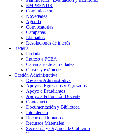
Planificación, Evaluación y Monitoreo
EMPRENUR
Comunicación
Novedades
Agenda
Convocatorias
Campañas
Llamados
Resoluciones de interés
Bedelía
Portada
Ingreso a FCEA
Calendario de actividades
Cursos y exámenes
Gestión Administrativa
División Administrativa
Apoyo a Egresadas y Egresados
Apoyo a Estudiantes
Apoyo a la Función Docente
Contaduría
Documentación y Biblioteca
Intendencia
Recursos Humanos
Recursos Materiales
Secretaría y Órganos de Gobierno