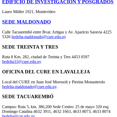
EDIFICIO DE INVESTIGACIÓN Y POSGRADOS
Lauro Müller 1921, Montevideo
SEDE MALDONADO
Calle Tacuarembó entre Bvar. Artigas y Av. Aparicio Saravia 4225
5326
bedelia-maldonado@cure.edu.uy
SEDE TREINTA Y TRES
Ruta 8 Km. 282, ciudad de Treinta y Tres 4453 0597
bedelia33@cure.edu.uy
OFICINA DEL CURE EN LAVALLEJA
Local del CURE en Juan José Morosoli y Pierina Monasterolo
bedelia-maldonado@cure.edu.uy
.
SEDE TACUAREMBÓ
Campus: Ruta 5, km. 386,200 Sede Centro: 25 de mayo 320 esq.
Domingo Catalina 4632 3911, 4632 1663, 4633 8073, 4633 8074
bedelia@cut.edu.uy