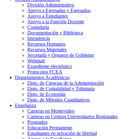
División Administrativa
Apoyo a Egresadas y Egresados
Apoyo a Estudiantes
Apoyo a la Función Docente
Contaduría
Documentación y Biblioteca
Intendencia
Recursos Humanos
Recursos Materiales
Secretaría y Órganos de Gobierno
Webmail
Expediente electrónico
Protocolos FCEA
Departamentos Académicos
Dpto. de Ciencias de la Administración
Dpto. de Contabilidad y Tributaria
Dpto. de Economía
Dpto. de Métodos Cuantitativos
Enseñanza
Carreras en Montevideo
Carreras en Centros Universitarios Regionales
Posgrados
Educación Permanente
Estudiantes en privación de libertad
Apoyo a la Enseñanza