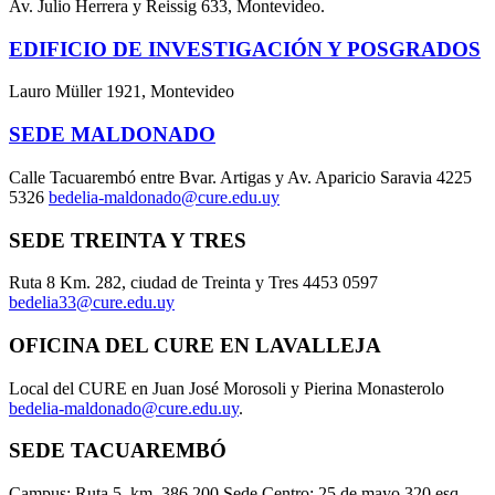
Av. Julio Herrera y Reissig 633, Montevideo.
EDIFICIO DE INVESTIGACIÓN Y POSGRADOS
Lauro Müller 1921, Montevideo
SEDE MALDONADO
Calle Tacuarembó entre Bvar. Artigas y Av. Aparicio Saravia 4225
5326
bedelia-maldonado@cure.edu.uy
SEDE TREINTA Y TRES
Ruta 8 Km. 282, ciudad de Treinta y Tres 4453 0597
bedelia33@cure.edu.uy
OFICINA DEL CURE EN LAVALLEJA
Local del CURE en Juan José Morosoli y Pierina Monasterolo
bedelia-maldonado@cure.edu.uy
.
SEDE TACUAREMBÓ
Campus: Ruta 5, km. 386,200 Sede Centro: 25 de mayo 320 esq.