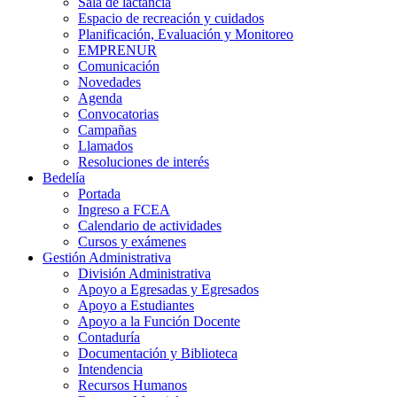
Sala de lactancia
Espacio de recreación y cuidados
Planificación, Evaluación y Monitoreo
EMPRENUR
Comunicación
Novedades
Agenda
Convocatorias
Campañas
Llamados
Resoluciones de interés
Bedelía
Portada
Ingreso a FCEA
Calendario de actividades
Cursos y exámenes
Gestión Administrativa
División Administrativa
Apoyo a Egresadas y Egresados
Apoyo a Estudiantes
Apoyo a la Función Docente
Contaduría
Documentación y Biblioteca
Intendencia
Recursos Humanos