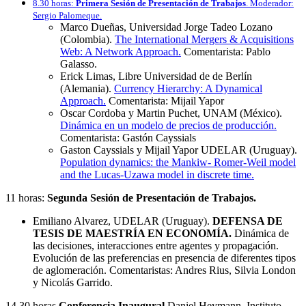
8.30 horas:
Primera Sesión de Presentación de Trabajos
. Moderador:
Sergio Palomeque.
Marco Dueñas, Universidad Jorge Tadeo Lozano
(Colombia).
The International Mergers & Acquisitions
Web: A Network Approach.
Comentarista: Pablo
Galasso.
Erick Limas, Libre Universidad de de Berlín
(Alemania).
Currency Hierarchy: A Dynamical
Approach.
Comentarista: Mijail Yapor
Oscar Cordoba y Martin Puchet, UNAM (México).
Dinámica en un modelo de precios de producción.
Comentarista: Gastón Cayssials
Gaston Cayssials y Mijail Yapor UDELAR (Uruguay).
Population dynamics: the Mankiw- Romer-Weil model
and the Lucas-Uzawa model in discrete time.
11 horas:
Segunda Sesión de Presentación de Trabajos.
Emiliano Alvarez, UDELAR (Uruguay).
DEFENSA DE
TESIS DE MAESTRÍA EN ECONOMÍA.
Dinámica de
las decisiones, interacciones entre agentes y propagación.
Evolución de las preferencias en presencia de diferentes tipos
de aglomeración. Comentaristas: Andres Rius, Silvia London
y Nicolás Garrido.
14.30 horas
Conferencia Inaugural
Daniel Heymann, Instituto