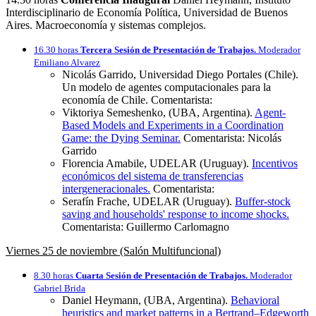
Interdisciplinario de Economía Política, Universidad de Buenos
Aires. Macroeconomía y sistemas complejos.
16.30 horas
Tercera Sesión de Presentación de Trabajos.
Moderador
Emiliano Alvarez
Nicolás Garrido, Universidad Diego Portales (Chile).
Un modelo de agentes computacionales para la
economía de Chile. Comentarista:
Viktoriya Semeshenko, (UBA, Argentina).
Agent-
Based Models and Experiments in a Coordination
Game: the Dying Seminar.
Comentarista: Nicolás
Garrido
Florencia Amabile, UDELAR (Uruguay).
Incentivos
económicos del sistema de transferencias
intergeneracionales.
Comentarista:
Serafín Frache, UDELAR (Uruguay).
Buffer-stock
saving and households' response to income shocks.
Comentarista: Guillermo Carlomagno
Viernes 25 de noviembre (Salón Multifuncional)
8.30 horas
Cuarta Sesión de Presentación de Trabajos.
Moderador
Gabriel Brida
Daniel Heymann, (UBA, Argentina).
Behavioral
heuristics and market patterns in a Bertrand–Edgeworth