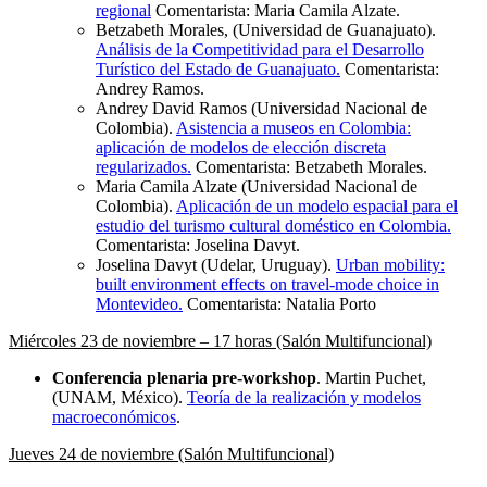
regional
Comentarista: Maria Camila Alzate.
Betzabeth Morales, (Universidad de Guanajuato).
Análisis de la Competitividad para el Desarrollo
Turístico del Estado de Guanajuato.
Comentarista:
Andrey Ramos.
Andrey David Ramos (Universidad Nacional de
Colombia).
Asistencia a museos en Colombia:
aplicación de modelos de elección discreta
regularizados.
Comentarista: Betzabeth Morales.
Maria Camila Alzate (Universidad Nacional de
Colombia).
Aplicación de un modelo espacial para el
estudio del turismo cultural doméstico en Colombia.
Comentarista: Joselina Davyt.
Joselina Davyt (Udelar, Uruguay).
Urban mobility:
built environment effects on travel-mode choice in
Montevideo.
Comentarista: Natalia Porto
Miércoles 23 de noviembre – 17 horas (Salón Multifuncional)
Conferencia plenaria pre-workshop
. Martin Puchet,
(UNAM, México).
Teoría de la realización y modelos
macroeconómicos
.
Jueves 24 de noviembre (Salón Multifuncional)