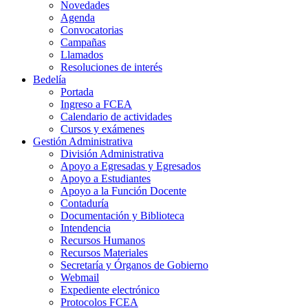
Novedades
Agenda
Convocatorias
Campañas
Llamados
Resoluciones de interés
Bedelía
Portada
Ingreso a FCEA
Calendario de actividades
Cursos y exámenes
Gestión Administrativa
División Administrativa
Apoyo a Egresadas y Egresados
Apoyo a Estudiantes
Apoyo a la Función Docente
Contaduría
Documentación y Biblioteca
Intendencia
Recursos Humanos
Recursos Materiales
Secretaría y Órganos de Gobierno
Webmail
Expediente electrónico
Protocolos FCEA