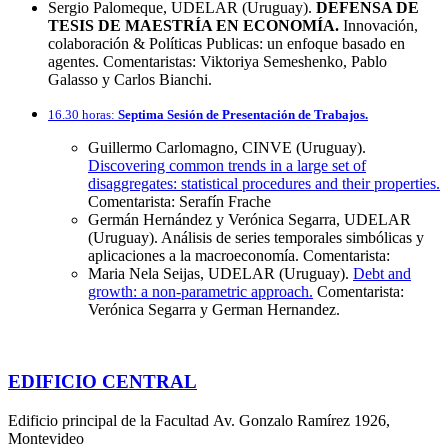
Sergio Palomeque, UDELAR (Uruguay).
DEFENSA DE
TESIS DE MAESTRÍA EN ECONOMÍA.
Innovación,
colaboración & Políticas Publicas: un enfoque basado en
agentes. Comentaristas: Viktoriya Semeshenko, Pablo
Galasso y Carlos Bianchi.
16.30 horas:
Septima Sesión de Presentación de Trabajos.
Guillermo Carlomagno, CINVE (Uruguay).
Discovering common trends in a large set of
disaggregates: statistical procedures and their properties.
Comentarista: Serafín Frache
Germán Hernández y Verónica Segarra, UDELAR
(Uruguay). Análisis de series temporales simbólicas y
aplicaciones a la macroeconomía. Comentarista:
Maria Nela Seijas, UDELAR (Uruguay).
Debt and
growth: a non-parametric approach.
Comentarista:
Verónica Segarra y German Hernandez.
EDIFICIO CENTRAL
Edificio principal de la Facultad Av. Gonzalo Ramírez 1926,
Montevideo