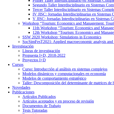
Primer Taller Interdisciplinario en Sistemas Compl
Segundo Taller Interdisciplinario en Sistemas Com
Tercer Taller Interdisciplinario en Sistemas Compl
IV JISC: Jornadas Interdisciplinarias en Sistemas
V JISC: Jornadas Interdisciplinarias en Sistemas 
Workshop “Tourism: Economics and Management. Tourist
11th Workshop “Tourism: Economics and Managemen
12th Workshop “Tourism: Economics and Managemen
SSW 2020 Workshop: Simulations in Economics
SocSimFesT2021: Applied macroeconomic analysis and 
Investigación
Líneas de investigación
Propuesta I+D, 2018-2022
Proyectos I+D
Cursos
Curso: Introducción al análisis en sistemas complejos
Modelos dinámicos y computacionales en economía
Modelos de comportamiento estratégico
Taller: Descomposición del determinante de matrices de 
Novedades
Publicaciones
Artículos Publicados
Artículos aceptados y en proceso de revisión
Documentos de Trabajo
Tesis Tutoradas