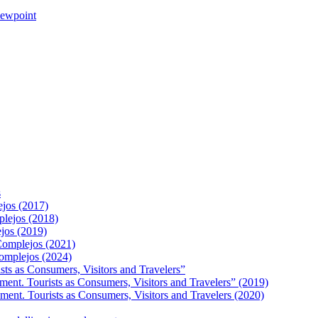
iewpoint
s
ejos (2017)
plejos (2018)
ejos (2019)
 Complejos (2021)
Complejos (2024)
s as Consumers, Visitors and Travelers”
t. Tourists as Consumers, Visitors and Travelers” (2019)
t. Tourists as Consumers, Visitors and Travelers (2020)