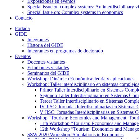
Exposiciones en eventos
Special issue on complex systems: An interdisciplinary v
Special Issue on: Complex systems in economics
Contacto
Portada
GIDE
Integrantes
Historia del GIDE
Integrantes en programas de doctorado
Eventos
Docentes visitantes
Estudiantes visitantes
Seminarios del GIDE
Workshop: Dinámica Económica: teoría y aplicaciones
Workshop: Taller interdisciplinario en sistemas complejo
Primer Taller Interdisciplinario en Sistemas Compl
Segundo Taller Interdisciplinario en Sistemas Com
Tercer Taller Interdisciplinario en Sistemas Compl
IV JISC: Jornadas Interdisciplinarias en Sistemas
V JISC: Jornadas Interdisciplinarias en Sistemas 
Workshop “Tourism: Economics and Management. Tourist
11th Workshop “Tourism: Economics and Managemen
12th Workshop “Tourism: Economics and Managemen
SSW 2020 Workshop: Simulations in Economics