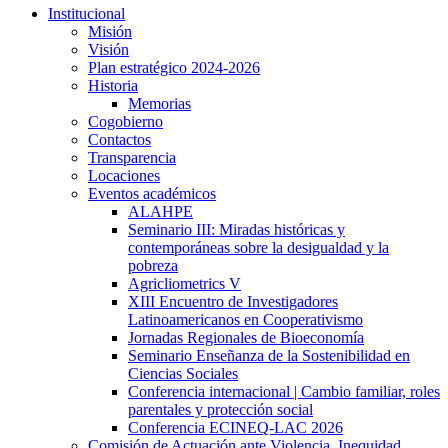
Institucional
Misión
Visión
Plan estratégico 2024-2026
Historia
Memorias
Cogobierno
Contactos
Transparencia
Locaciones
Eventos académicos
ALAHPE
Seminario III: Miradas históricas y
contemporáneas sobre la desigualdad y la
pobreza
Agricliometrics V
XIII Encuentro de Investigadores
Latinoamericanos en Cooperativismo
Jornadas Regionales de Bioeconomía
Seminario Enseñanza de la Sostenibilidad en
Ciencias Sociales
Conferencia internacional | Cambio familiar, roles
parentales y protección social
Conferencia ECINEQ-LAC 2026
Comisión de Actuación ante Violencia, Inequidad,