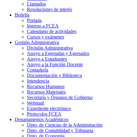
Llamados
Resoluciones de interés
Bedelía
Portada
Ingreso a FCEA
Calendario de actividades
Cursos y exámenes
Gestión Administrativa
División Administrativa
Apoyo a Egresadas y Egresados
Apoyo a Estudiantes
Apoyo a la Función Docente
Contaduría
Documentación y Biblioteca
Intendencia
Recursos Humanos
Recursos Materiales
Secretaría y Órganos de Gobierno
Webmail
Expediente electrónico
Protocolos FCEA
Departamentos Académicos
Dpto. de Ciencias de la Administración
Dpto. de Contabilidad y Tributaria
Dpto. de Economía