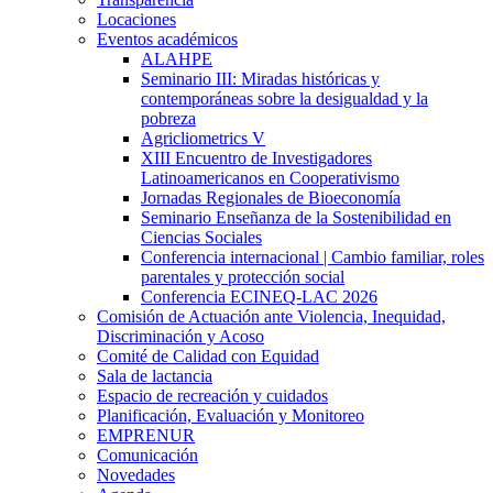
Locaciones
Eventos académicos
ALAHPE
Seminario III: Miradas históricas y
contemporáneas sobre la desigualdad y la
pobreza
Agricliometrics V
XIII Encuentro de Investigadores
Latinoamericanos en Cooperativismo
Jornadas Regionales de Bioeconomía
Seminario Enseñanza de la Sostenibilidad en
Ciencias Sociales
Conferencia internacional | Cambio familiar, roles
parentales y protección social
Conferencia ECINEQ-LAC 2026
Comisión de Actuación ante Violencia, Inequidad,
Discriminación y Acoso
Comité de Calidad con Equidad
Sala de lactancia
Espacio de recreación y cuidados
Planificación, Evaluación y Monitoreo
EMPRENUR
Comunicación
Novedades