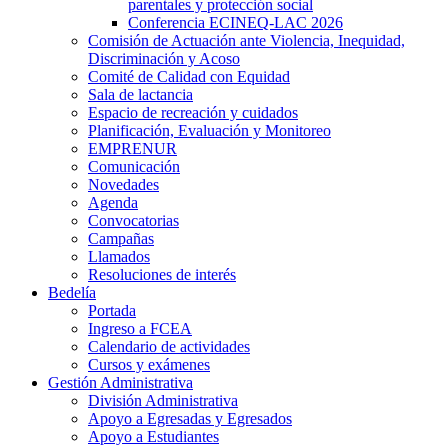
parentales y protección social
Conferencia ECINEQ-LAC 2026
Comisión de Actuación ante Violencia, Inequidad,
Discriminación y Acoso
Comité de Calidad con Equidad
Sala de lactancia
Espacio de recreación y cuidados
Planificación, Evaluación y Monitoreo
EMPRENUR
Comunicación
Novedades
Agenda
Convocatorias
Campañas
Llamados
Resoluciones de interés
Bedelía
Portada
Ingreso a FCEA
Calendario de actividades
Cursos y exámenes
Gestión Administrativa
División Administrativa
Apoyo a Egresadas y Egresados
Apoyo a Estudiantes