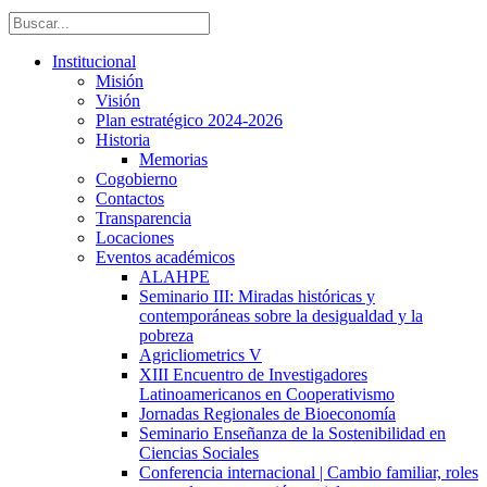
Institucional
Misión
Visión
Plan estratégico 2024-2026
Historia
Memorias
Cogobierno
Contactos
Transparencia
Locaciones
Eventos académicos
ALAHPE
Seminario III: Miradas históricas y
contemporáneas sobre la desigualdad y la
pobreza
Agricliometrics V
XIII Encuentro de Investigadores
Latinoamericanos en Cooperativismo
Jornadas Regionales de Bioeconomía
Seminario Enseñanza de la Sostenibilidad en
Ciencias Sociales
Conferencia internacional | Cambio familiar, roles