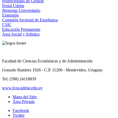
Prorrectorado de Gestión
Portal Udelar
Bienestar Universitario
Extensión
Comisión Sectorial de Enseñanza
CSIC
Educación Permanente
Área Social y Artística
Facultad de Ciencias Económicas y de Administración
Gonzalo Ramirez 1926 - C.P. 11200 - Montevideo, Uruguay
Tel. (598) 24118839
www.fcea.udelar.edu.uy
Mapa del Sitio
Área Privada
Facebook
Twitter