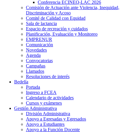
Conferencia ECINEQ-LAC 2026
Comisión de Actuación ante Violencia, Inequidad,
Discriminación y Acoso
Comité de Calidad con Equidad
Sala de lactancia
Espacio de recreación y cuidados
Planificación, Evaluación y Monitoreo
EMPRENUR
Comunicación
Novedades
Agenda
Convocatorias
Campañas
Llamados
Resoluciones de interés
Bedelía
Portada
Ingreso a FCEA
Calendario de actividades
Cursos y exámenes
Gestión Administrativa
División Administrativa
Apoyo a Egresadas y Egresados
Apoyo a Estudiantes
Apoyo a la Función Docente