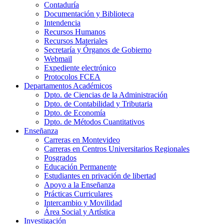
Contaduría
Documentación y Biblioteca
Intendencia
Recursos Humanos
Recursos Materiales
Secretaría y Órganos de Gobierno
Webmail
Expediente electrónico
Protocolos FCEA
Departamentos Académicos
Dpto. de Ciencias de la Administración
Dpto. de Contabilidad y Tributaria
Dpto. de Economía
Dpto. de Métodos Cuantitativos
Enseñanza
Carreras en Montevideo
Carreras en Centros Universitarios Regionales
Posgrados
Educación Permanente
Estudiantes en privación de libertad
Apoyo a la Enseñanza
Prácticas Curriculares
Intercambio y Movilidad
Área Social y Artística
Investigación