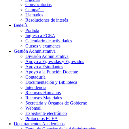
Convocatorias
Campañas
Llamados
Resoluciones de interés
Bedelía
Portada
Ingreso a FCEA
Calendario de actividades
Cursos y exámenes
Gestión Administrativa
División Administrativa
Apoyo a Egresadas y Egresados
Apoyo a Estudiantes
Apoyo a la Función Docente
Contaduría
Documentación y Biblioteca
Intendencia
Recursos Humanos
Recursos Materiales
Secretaría y Órganos de Gobierno
Webmail
Expediente electrónico
Protocolos FCEA
Departamentos Académicos
Dpto. de Ciencias de la Administración