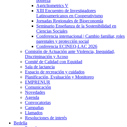
pobreza
Agricliometrics V
XIII Encuentro de Investigadores
Latinoamericanos en Cooperativismo
Jornadas Regionales de Bioeconomía
Seminario Enseñanza de la Sostenibilidad en
Ciencias Sociales
Conferencia internacional | Cambio familiar, roles
parentales y protección social
Conferencia ECINEQ-LAC 2026
Comisión de Actuación ante Violencia, Inequidad,
Discriminación y Acoso
Comité de Calidad con Equidad
Sala de lactancia
Espacio de recreación y cuidados
Planificación, Evaluación y Monitoreo
EMPRENUR
Comunicación
Novedades
Agenda
Convocatorias
Campañas
Llamados
Resoluciones de interés
Bedelía