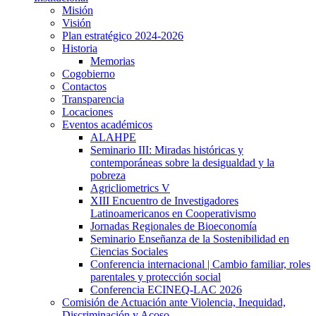
Misión
Visión
Plan estratégico 2024-2026
Historia
Memorias
Cogobierno
Contactos
Transparencia
Locaciones
Eventos académicos
ALAHPE
Seminario III: Miradas históricas y
contemporáneas sobre la desigualdad y la
pobreza
Agricliometrics V
XIII Encuentro de Investigadores
Latinoamericanos en Cooperativismo
Jornadas Regionales de Bioeconomía
Seminario Enseñanza de la Sostenibilidad en
Ciencias Sociales
Conferencia internacional | Cambio familiar, roles
parentales y protección social
Conferencia ECINEQ-LAC 2026
Comisión de Actuación ante Violencia, Inequidad,
Discriminación y Acoso