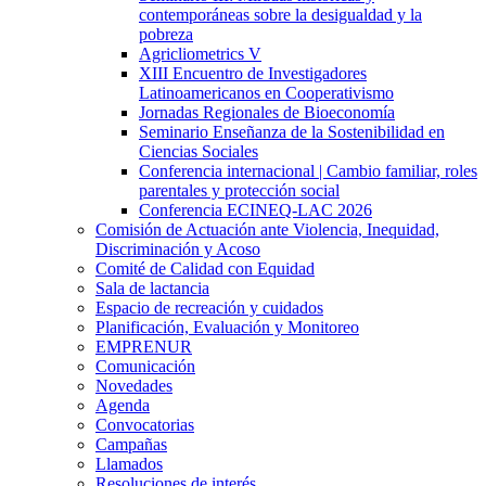
contemporáneas sobre la desigualdad y la
pobreza
Agricliometrics V
XIII Encuentro de Investigadores
Latinoamericanos en Cooperativismo
Jornadas Regionales de Bioeconomía
Seminario Enseñanza de la Sostenibilidad en
Ciencias Sociales
Conferencia internacional | Cambio familiar, roles
parentales y protección social
Conferencia ECINEQ-LAC 2026
Comisión de Actuación ante Violencia, Inequidad,
Discriminación y Acoso
Comité de Calidad con Equidad
Sala de lactancia
Espacio de recreación y cuidados
Planificación, Evaluación y Monitoreo
EMPRENUR
Comunicación
Novedades
Agenda
Convocatorias
Campañas
Llamados
Resoluciones de interés