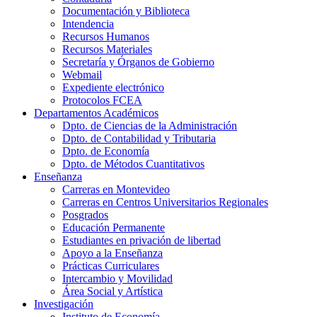
Documentación y Biblioteca
Intendencia
Recursos Humanos
Recursos Materiales
Secretaría y Órganos de Gobierno
Webmail
Expediente electrónico
Protocolos FCEA
Departamentos Académicos
Dpto. de Ciencias de la Administración
Dpto. de Contabilidad y Tributaria
Dpto. de Economía
Dpto. de Métodos Cuantitativos
Enseñanza
Carreras en Montevideo
Carreras en Centros Universitarios Regionales
Posgrados
Educación Permanente
Estudiantes en privación de libertad
Apoyo a la Enseñanza
Prácticas Curriculares
Intercambio y Movilidad
Área Social y Artística
Investigación
Instituto de Economía