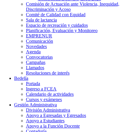
Comisión de Actuación ante Violencia, Inequidad,
Discriminación y Acoso
Comité de Calidad con Equidad
Sala de lactancia
Espacio de recreación y cuidados
Planificación, Evaluación y Monitoreo
EMPRENUR
Comunicación
Novedades
Agenda
Convocatorias
Campañas
Llamados
Resoluciones de interés
Bedelía
Portada
Ingreso a FCEA
Calendario de actividades
Cursos y exámenes
Gestión Administrativa
División Administrativa
Apoyo a Egresadas y Egresados
Apoyo a Estudiantes
Apoyo a la Función Docente
Contaduría