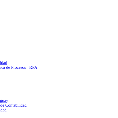
lidad
tica de Procesos - RPA
uguay
 de Contabilidad
idad