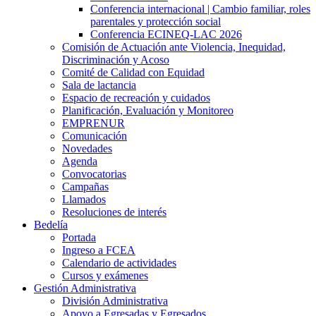
Conferencia internacional | Cambio familiar, roles
parentales y protección social
Conferencia ECINEQ-LAC 2026
Comisión de Actuación ante Violencia, Inequidad,
Discriminación y Acoso
Comité de Calidad con Equidad
Sala de lactancia
Espacio de recreación y cuidados
Planificación, Evaluación y Monitoreo
EMPRENUR
Comunicación
Novedades
Agenda
Convocatorias
Campañas
Llamados
Resoluciones de interés
Bedelía
Portada
Ingreso a FCEA
Calendario de actividades
Cursos y exámenes
Gestión Administrativa
División Administrativa
Apoyo a Egresadas y Egresados