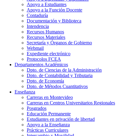
Apoyo a Estudiantes
Apoyo a la Función Docente
Contaduría
Documentación y Biblioteca
Intendencia
Recursos Humanos
Recursos Materiales
Secretaría y Órganos de Gobierno
Webmail
Expediente electrónico
Protocolos FCEA
Departamentos Académicos
Dpto. de Ciencias de la Administración
Dpto. de Contabilidad y Tributaria
Dpto. de Economía
Dpto. de Métodos Cuantitativos
Enseñanza
Carreras en Montevideo
Carreras en Centros Universitarios Regionales
Posgrados
Educación Permanente
Estudiantes en privación de libertad
Apoyo a la Enseñanza
Prácticas Curriculares
Intercambio y Movilidad