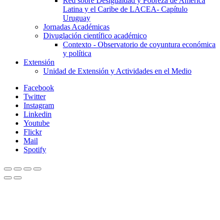
Red sobre Desigualdad y Pobreza de América
Latina y el Caribe de LACEA- Capítulo
Uruguay
Jornadas Académicas
Divuglación científico académico
Contexto - Observatorio de coyuntura económica
y política
Extensión
Unidad de Extensión y Actividades en el Medio
Facebook
Twitter
Instagram
Linkedin
Youtube
Flickr
Mail
Spotify