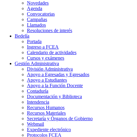
Novedades
Agenda
Convocatorias
Campañas
Llamados
Resoluciones de interés
Bedelía
Portada
Ingreso a FCEA
Calendario de actividades
Cursos y exámenes
Gestión Administrativa
División Administrativa
Apoyo a Egresadas y Egresados
Apoyo a Estudiantes
Apoyo a la Función Docente
Contaduría
Documentación y Biblioteca
Intendencia
Recursos Humanos
Recursos Materiales
Secretaría y Órganos de Gobierno
Webmail
Expediente electrónico
Protocolos FCEA