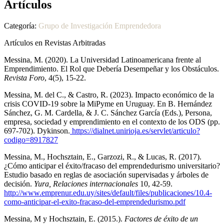
Artículos
Categoría:
Grupo de Investigación Emprendedora
Artículos en Revistas Arbitradas
Messina, M. (2020). La Universidad Latinoamericana frente al
Emprendimiento. El Rol que Debería Desempeñar y los Obstáculos.
Revista Foro
, 4(5), 15-22.
Messina, M. del C., & Castro, R. (2023). Impacto económico de la
crisis COVID-19 sobre la MiPyme en Uruguay. En B. Hernández
Sánchez, G. M. Cardella, & J. C. Sánchez García (Eds.), Persona,
empresa, sociedad y emprendimiento en el contexto de los ODS (pp.
697-702). Dykinson.
https://dialnet.unirioja.es/servlet/articulo?
codigo=8917827
Messina, M., Hochsztain, E., Garzozi, R., & Lucas, R. (2017).
¿Cómo anticipar el éxito/fracaso del emprendedurismo universitario?
Estudio basado en reglas de asociación supervisadas y árboles de
decisión.
Yura, Relaciones internacionales
10, 42-59.
http://www.emprenur.edu.uy/sites/default/files/publicaciones/10.4-
como-anticipar-el-exito-fracaso-del-emprendedurismo.pdf
Messina, M y Hochsztain, E. (2015.).
Factores de éxito de un