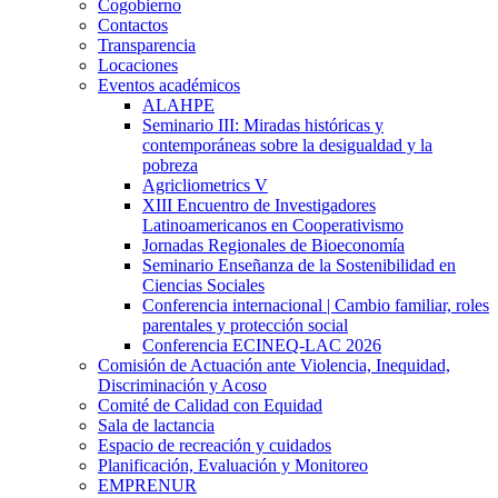
Cogobierno
Contactos
Transparencia
Locaciones
Eventos académicos
ALAHPE
Seminario III: Miradas históricas y
contemporáneas sobre la desigualdad y la
pobreza
Agricliometrics V
XIII Encuentro de Investigadores
Latinoamericanos en Cooperativismo
Jornadas Regionales de Bioeconomía
Seminario Enseñanza de la Sostenibilidad en
Ciencias Sociales
Conferencia internacional | Cambio familiar, roles
parentales y protección social
Conferencia ECINEQ-LAC 2026
Comisión de Actuación ante Violencia, Inequidad,
Discriminación y Acoso
Comité de Calidad con Equidad
Sala de lactancia
Espacio de recreación y cuidados
Planificación, Evaluación y Monitoreo
EMPRENUR