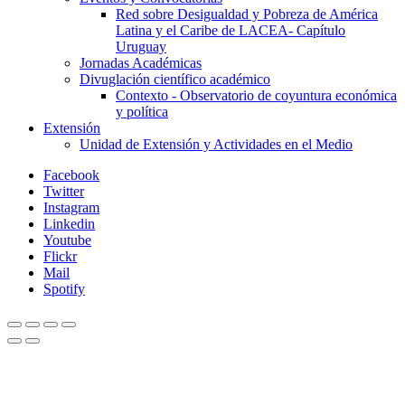
Red sobre Desigualdad y Pobreza de América
Latina y el Caribe de LACEA- Capítulo
Uruguay
Jornadas Académicas
Divuglación científico académico
Contexto - Observatorio de coyuntura económica
y política
Extensión
Unidad de Extensión y Actividades en el Medio
Facebook
Twitter
Instagram
Linkedin
Youtube
Flickr
Mail
Spotify