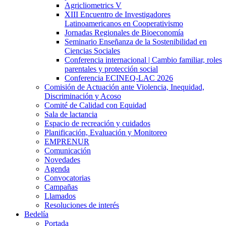
Agricliometrics V
XIII Encuentro de Investigadores
Latinoamericanos en Cooperativismo
Jornadas Regionales de Bioeconomía
Seminario Enseñanza de la Sostenibilidad en
Ciencias Sociales
Conferencia internacional | Cambio familiar, roles
parentales y protección social
Conferencia ECINEQ-LAC 2026
Comisión de Actuación ante Violencia, Inequidad,
Discriminación y Acoso
Comité de Calidad con Equidad
Sala de lactancia
Espacio de recreación y cuidados
Planificación, Evaluación y Monitoreo
EMPRENUR
Comunicación
Novedades
Agenda
Convocatorias
Campañas
Llamados
Resoluciones de interés
Bedelía
Portada