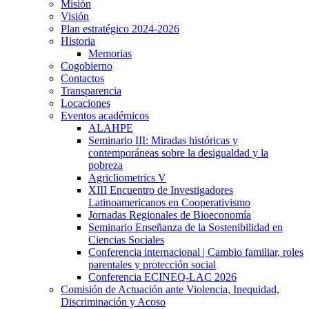
Misión
Visión
Plan estratégico 2024-2026
Historia
Memorias
Cogobierno
Contactos
Transparencia
Locaciones
Eventos académicos
ALAHPE
Seminario III: Miradas históricas y
contemporáneas sobre la desigualdad y la
pobreza
Agricliometrics V
XIII Encuentro de Investigadores
Latinoamericanos en Cooperativismo
Jornadas Regionales de Bioeconomía
Seminario Enseñanza de la Sostenibilidad en
Ciencias Sociales
Conferencia internacional | Cambio familiar, roles
parentales y protección social
Conferencia ECINEQ-LAC 2026
Comisión de Actuación ante Violencia, Inequidad,
Discriminación y Acoso