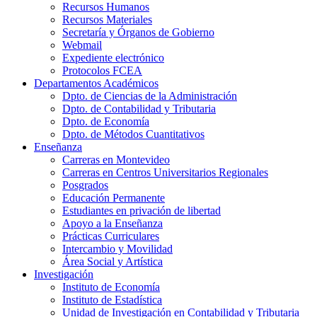
Recursos Humanos
Recursos Materiales
Secretaría y Órganos de Gobierno
Webmail
Expediente electrónico
Protocolos FCEA
Departamentos Académicos
Dpto. de Ciencias de la Administración
Dpto. de Contabilidad y Tributaria
Dpto. de Economía
Dpto. de Métodos Cuantitativos
Enseñanza
Carreras en Montevideo
Carreras en Centros Universitarios Regionales
Posgrados
Educación Permanente
Estudiantes en privación de libertad
Apoyo a la Enseñanza
Prácticas Curriculares
Intercambio y Movilidad
Área Social y Artística
Investigación
Instituto de Economía
Instituto de Estadística
Unidad de Investigación en Contabilidad y Tributaria