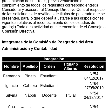
presentación de sus Tesis, previa verificación del
cumplimiento de todos los requisitos correspondientes;j)
Considerar y asesorar al Consejo Directivo Central respecto
de las solicitudes de reválidas de títulos de posgrado que se
presenten, para lo que deberá ajustarse a las disposiciones
vigentes relativas al reconocimiento de los estudios de
grado;k) Toda otra actividad que le encomiende el Consejo o
Comisión Directiva.
Integrantes de la Comisión de Posgrados del área
Administración y Contabilidad
Integración
Titular o
Nombre
Apellido
Orden
Resolución
Alterno
Nº54
Fernando
Pinato
Estudiantil
04/12/2017
Nº64
Ignacio
Cabrera
Estudiantil
27/05/2019
Nº54
Silvina
Nápoli
Docente
Titular
04/12/2017
Ana
Nº54