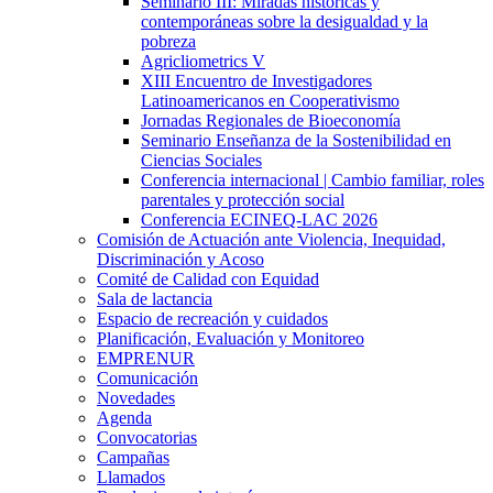
Seminario III: Miradas históricas y
contemporáneas sobre la desigualdad y la
pobreza
Agricliometrics V
XIII Encuentro de Investigadores
Latinoamericanos en Cooperativismo
Jornadas Regionales de Bioeconomía
Seminario Enseñanza de la Sostenibilidad en
Ciencias Sociales
Conferencia internacional | Cambio familiar, roles
parentales y protección social
Conferencia ECINEQ-LAC 2026
Comisión de Actuación ante Violencia, Inequidad,
Discriminación y Acoso
Comité de Calidad con Equidad
Sala de lactancia
Espacio de recreación y cuidados
Planificación, Evaluación y Monitoreo
EMPRENUR
Comunicación
Novedades
Agenda
Convocatorias
Campañas
Llamados