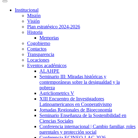
Institucional
Misión
Visión
Plan estratégico 2024-2026
Historia
Memorias
Cogobierno
Contactos
Transparencia
Locaciones
Eventos académicos
ALAHPE
Seminario III: Miradas históricas y
contemporáneas sobre la desigualdad y la
pobreza
Agricliometrics V
XIII Encuentro de Investigadores
Latinoamericanos en Cooperativismo
Jornadas Regionales de Bioeconomía
Seminario Enseñanza de la Sostenibilidad en
Ciencias Sociales
Conferencia internacional | Cambio familiar, roles
parentales y protección social
Conferencia ECINEQ-LAC 2026