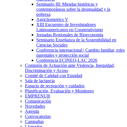
Seminario III: Miradas históricas y
contemporáneas sobre la desigualdad y la
pobreza
Agricliometrics V
XIII Encuentro de Investigadores
Latinoamericanos en Cooperativismo
Jornadas Regionales de Bioeconomía
Seminario Enseñanza de la Sostenibilidad en
Ciencias Sociales
Conferencia internacional | Cambio familiar, roles
parentales y protección social
Conferencia ECINEQ-LAC 2026
Comisión de Actuación ante Violencia, Inequidad,
Discriminación y Acoso
Comité de Calidad con Equidad
Sala de lactancia
Espacio de recreación y cuidados
Planificación, Evaluación y Monitoreo
EMPRENUR
Comunicación
Novedades
Agenda
Convocatorias
Campañas
Llamados