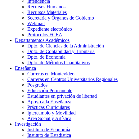
Intendencia
Recursos Humanos
Recursos Materiales
Secretaría y Órganos de Gobierno
Webmail
Expediente electrónico
Protocolos FCEA
Departamentos Académicos
Dpto. de Ciencias de la Administración
Dpto. de Contabilidad y Tributaria
Dpto. de Economía
Dpto. de Métodos Cuantitativos
Enseñanza
Carreras en Montevideo
Carreras en Centros Universitarios Regionales
Posgrados
Educación Permanente
Estudiantes en privación de libertad
Apoyo a la Enseñanza
Prácticas Curriculares
Intercambio y Movilidad
Área Social y Artística
Investigación
Instituto de Economía
Instituto de Estadística