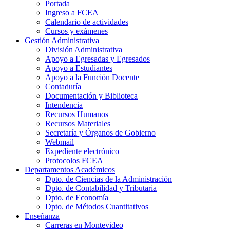
Portada
Ingreso a FCEA
Calendario de actividades
Cursos y exámenes
Gestión Administrativa
División Administrativa
Apoyo a Egresadas y Egresados
Apoyo a Estudiantes
Apoyo a la Función Docente
Contaduría
Documentación y Biblioteca
Intendencia
Recursos Humanos
Recursos Materiales
Secretaría y Órganos de Gobierno
Webmail
Expediente electrónico
Protocolos FCEA
Departamentos Académicos
Dpto. de Ciencias de la Administración
Dpto. de Contabilidad y Tributaria
Dpto. de Economía
Dpto. de Métodos Cuantitativos
Enseñanza
Carreras en Montevideo