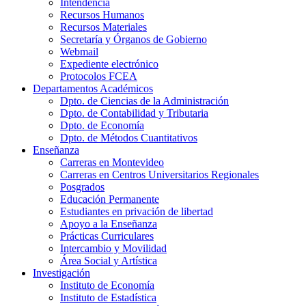
Intendencia
Recursos Humanos
Recursos Materiales
Secretaría y Órganos de Gobierno
Webmail
Expediente electrónico
Protocolos FCEA
Departamentos Académicos
Dpto. de Ciencias de la Administración
Dpto. de Contabilidad y Tributaria
Dpto. de Economía
Dpto. de Métodos Cuantitativos
Enseñanza
Carreras en Montevideo
Carreras en Centros Universitarios Regionales
Posgrados
Educación Permanente
Estudiantes en privación de libertad
Apoyo a la Enseñanza
Prácticas Curriculares
Intercambio y Movilidad
Área Social y Artística
Investigación
Instituto de Economía
Instituto de Estadística