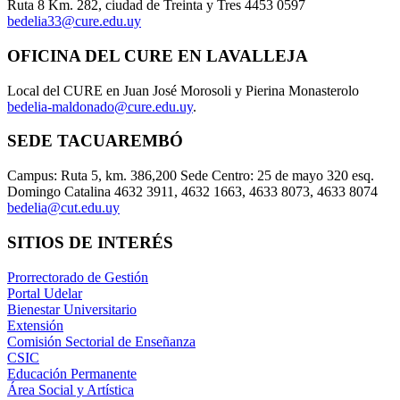
Ruta 8 Km. 282, ciudad de Treinta y Tres 4453 0597
bedelia33@cure.edu.uy
OFICINA DEL CURE EN LAVALLEJA
Local del CURE en Juan José Morosoli y Pierina Monasterolo
bedelia-maldonado@cure.edu.uy
.
SEDE TACUAREMBÓ
Campus: Ruta 5, km. 386,200 Sede Centro: 25 de mayo 320 esq.
Domingo Catalina 4632 3911, 4632 1663, 4633 8073, 4633 8074
bedelia@cut.edu.uy
SITIOS DE INTERÉS
Prorrectorado de Gestión
Portal Udelar
Bienestar Universitario
Extensión
Comisión Sectorial de Enseñanza
CSIC
Educación Permanente
Área Social y Artística