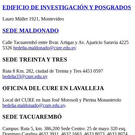
EDIFICIO DE INVESTIGACIÓN Y POSGRADOS
Lauro Müller 1921, Montevideo
SEDE MALDONADO
Calle Tacuarembó entre Bvar. Artigas y Av. Aparicio Saravia 4225
5326
bedelia-maldonado@cure.edu.uy
SEDE TREINTA Y TRES
Ruta 8 Km. 282, ciudad de Treinta y Tres 4453 0597
bedelia33@cure.edu.uy
OFICINA DEL CURE EN LAVALLEJA
Local del CURE en Juan José Morosoli y Pierina Monasterolo
bedelia-maldonado@cure.edu.uy
.
SEDE TACUAREMBÓ
Campus: Ruta 5, km. 386,200 Sede Centro: 25 de mayo 320 esq.
Domingo Catalina 4632 3911, 4632 1663, 4633 8073, 4633 8074