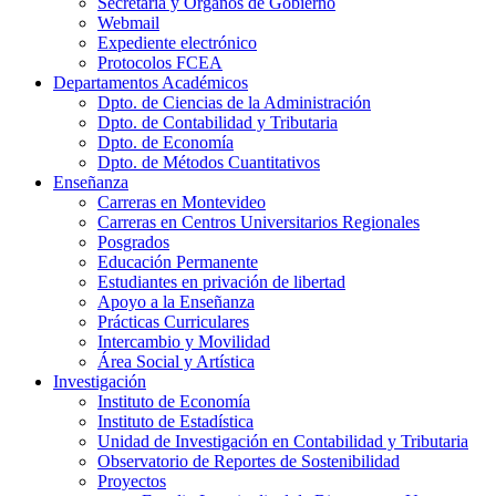
Secretaría y Órganos de Gobierno
Webmail
Expediente electrónico
Protocolos FCEA
Departamentos Académicos
Dpto. de Ciencias de la Administración
Dpto. de Contabilidad y Tributaria
Dpto. de Economía
Dpto. de Métodos Cuantitativos
Enseñanza
Carreras en Montevideo
Carreras en Centros Universitarios Regionales
Posgrados
Educación Permanente
Estudiantes en privación de libertad
Apoyo a la Enseñanza
Prácticas Curriculares
Intercambio y Movilidad
Área Social y Artística
Investigación
Instituto de Economía
Instituto de Estadística
Unidad de Investigación en Contabilidad y Tributaria
Observatorio de Reportes de Sostenibilidad
Proyectos