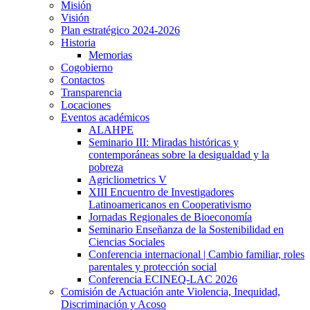
Misión
Visión
Plan estratégico 2024-2026
Historia
Memorias
Cogobierno
Contactos
Transparencia
Locaciones
Eventos académicos
ALAHPE
Seminario III: Miradas históricas y
contemporáneas sobre la desigualdad y la
pobreza
Agricliometrics V
XIII Encuentro de Investigadores
Latinoamericanos en Cooperativismo
Jornadas Regionales de Bioeconomía
Seminario Enseñanza de la Sostenibilidad en
Ciencias Sociales
Conferencia internacional | Cambio familiar, roles
parentales y protección social
Conferencia ECINEQ-LAC 2026
Comisión de Actuación ante Violencia, Inequidad,
Discriminación y Acoso