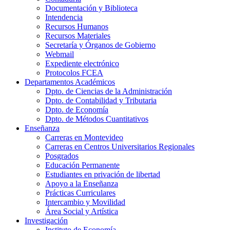
Documentación y Biblioteca
Intendencia
Recursos Humanos
Recursos Materiales
Secretaría y Órganos de Gobierno
Webmail
Expediente electrónico
Protocolos FCEA
Departamentos Académicos
Dpto. de Ciencias de la Administración
Dpto. de Contabilidad y Tributaria
Dpto. de Economía
Dpto. de Métodos Cuantitativos
Enseñanza
Carreras en Montevideo
Carreras en Centros Universitarios Regionales
Posgrados
Educación Permanente
Estudiantes en privación de libertad
Apoyo a la Enseñanza
Prácticas Curriculares
Intercambio y Movilidad
Área Social y Artística
Investigación
Instituto de Economía