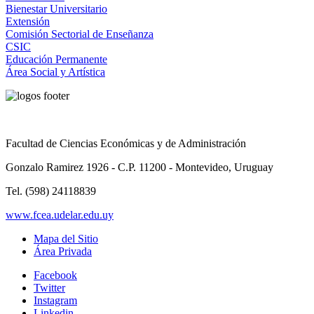
Bienestar Universitario
Extensión
Comisión Sectorial de Enseñanza
CSIC
Educación Permanente
Área Social y Artística
Facultad de Ciencias Económicas y de Administración
Gonzalo Ramirez 1926 - C.P. 11200 - Montevideo, Uruguay
Tel. (598) 24118839
www.fcea.udelar.edu.uy
Mapa del Sitio
Área Privada
Facebook
Twitter
Instagram
Linkedin